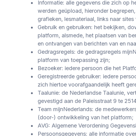
Informatie: alle gegevens die zich op 
werden geüpload, hieronder begrepen, z
grafieken, lesmateriaal, links naar site
Gebruik en gebruiken: het bekijken, d
platform, alsmede, het plaatsen van ber
en ontvangen van berichten van en naa
Gedragsregels: de gedragsregels
mijn
platform van toepassing zijn;
Bezoeker: iedere persoon die het Platfo
Geregistreerde gebruiker: iedere persoo
zich hiertoe voorafgaandelijk heeft ger
Taalunie: de Nederlandse Taalunie, ve
gevestigd aan de Paleisstraat 9 te 25
Team
mijnNederlands
: de medewerkers
(door-) ontwikkeling van het platform;
AVG: Algemene Verordening Gegevens
Persoonsgegevens: alle informatie over 