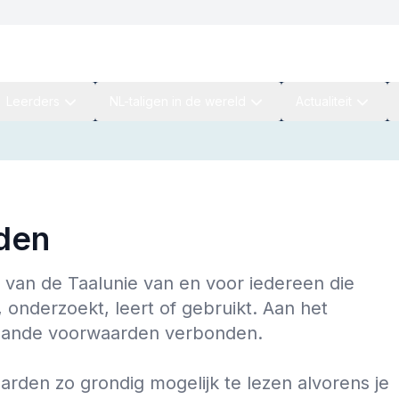
Leerders
NL-taligen in de wereld
Actualiteit
den
 van de Taalunie van en voor iedereen die
 onderzoekt, leert of gebruikt. Aan het
staande voorwaarden verbonden.
rden zo grondig mogelijk te lezen alvorens je